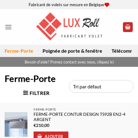
Passer
Fabricant de volets sur mesure en Belgique
au
contenu
Ferme-Porte
Poignée de porte & fenêtre
Télécomma
Besoin d'aide? Prenez contact avec nous, cliquez ici
Ferme-Porte
FILTRER
FERME-PORTE
FERME-PORTE CONTUR DESIGN TS92B EN2-4
ARGENT
€
210,00
AJOUTER