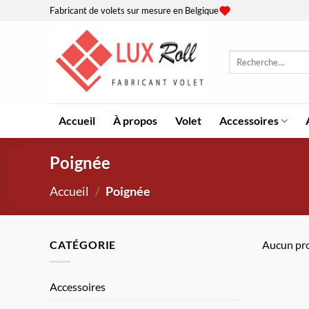
Passer
Fabricant de volets sur mesure en Belgique
au
contenu
Recherche
pour :
Accueil
À propos
Volet
Accessoires
Poignée
Accueil
/
Poignée
CATÉGORIE
Aucun pro
Accessoires