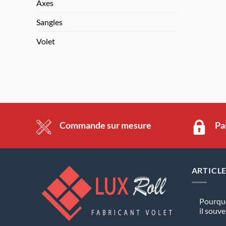
Axes
Sangles
Volet
Commande sur mesure
Pa
ARTICL
Pourquo
il souve