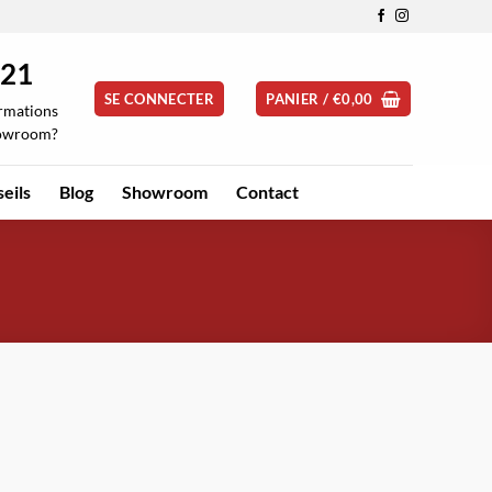
 21
SE CONNECTER
PANIER /
€
0,00
ormations
howroom?
eils
Blog
Showroom
Contact