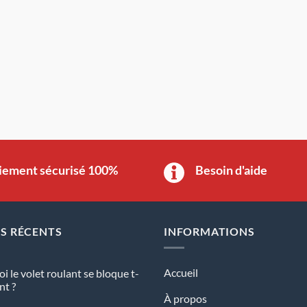
iement sécurisé 100%
Besoin d'aide
ES RÉCENTS
INFORMATIONS
Accueil
i le volet roulant se bloque t-
nt ?
À propos