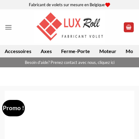
Passer
Fabricant de volets sur mesure en Belgique
au
contenu
Accessoires
Axes
Ferme-Porte
Moteur
Moteu
Besoin d'aide? Prenez contact avec nous, cliquez ici
Promo !