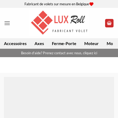
Passer
Fabricant de volets sur mesure en Belgique
au
contenu
Accessoires
Axes
Ferme-Porte
Moteur
Moteu
Besoin d'aide? Prenez contact avec nous, cliquez ici