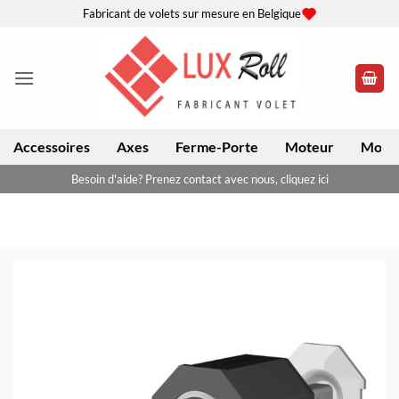
Passer
Fabricant de volets sur mesure en Belgique
au
contenu
Accessoires
Axes
Ferme-Porte
Moteur
Moteu
Besoin d'aide? Prenez contact avec nous, cliquez ici