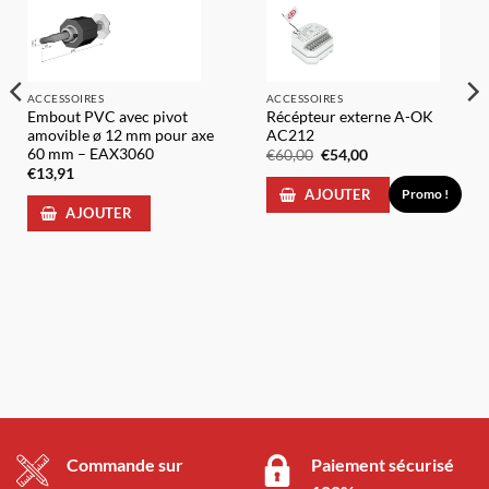
ACCESSOIRES
ACCESSOIRES
Embout PVC avec pivot
Récépteur externe A-OK
amovible ø 12 mm pour axe
AC212
60 mm – EAX3060
Le
Le
€
60,00
€
54,00
prix
prix
€
13,91
initial
actuel
Promo !
AJOUTER
était :
est :
€60,00.
€54,00.
AJOUTER
Commande sur
Paiement sécurisé