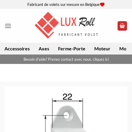
Passer
Fabricant de volets sur mesure en Belgique
au
contenu
Accessoires
Axes
Ferme-Porte
Moteur
Moteu
Besoin d'aide? Prenez contact avec nous, cliquez ici