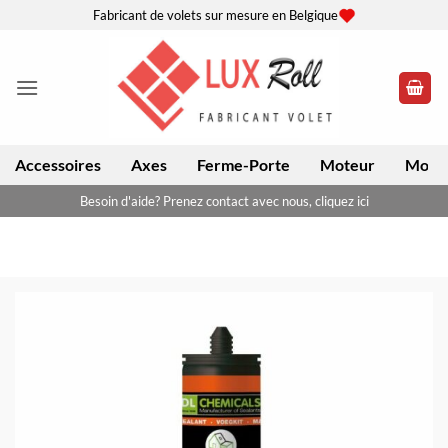
Passer
Fabricant de volets sur mesure en Belgique
au
contenu
Accessoires
Axes
Ferme-Porte
Moteur
Moteu
Besoin d'aide? Prenez contact avec nous, cliquez ici