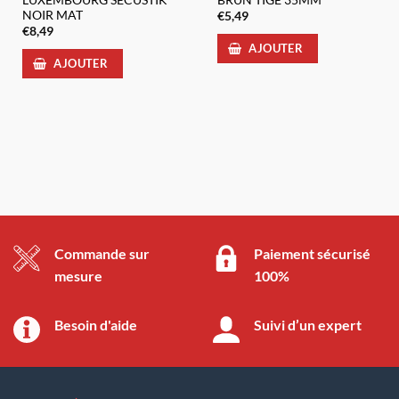
NOIR MAT
€
5,49
€
8,49
AJOUTER
AJOUTER
Commande sur
Paiement sécurisé
mesure
100%
Besoin d'aide
Suivi d’un expert