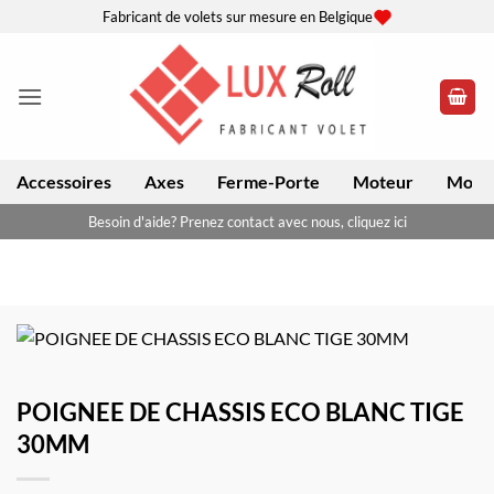
Passer
Fabricant de volets sur mesure en Belgique
au
contenu
Accessoires
Axes
Ferme-Porte
Moteur
Moteu
Besoin d'aide? Prenez contact avec nous, cliquez ici
POIGNEE DE CHASSIS ECO BLANC TIGE
30MM